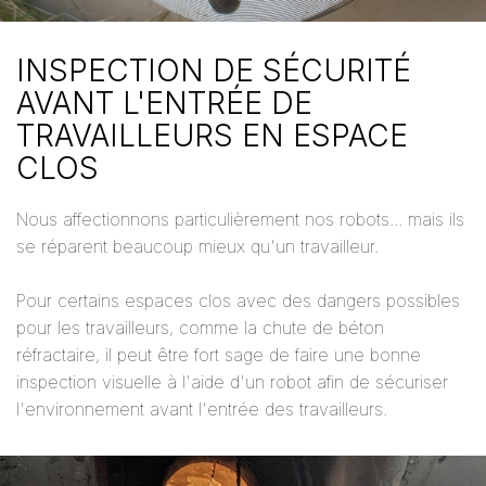
INSPECTION DE SÉCURITÉ
AVANT L'ENTRÉE DE
TRAVAILLEURS EN ESPACE
CLOS
Nous affectionnons particulièrement nos robots... mais ils
se réparent beaucoup mieux qu'un travailleur.
Pour certains espaces clos avec des dangers possibles
pour les travailleurs, comme la chute de béton
réfractaire, il peut être fort sage de faire une bonne
inspection visuelle à l'aide d'un robot afin de sécuriser
l'environnement avant l'entrée des travailleurs.