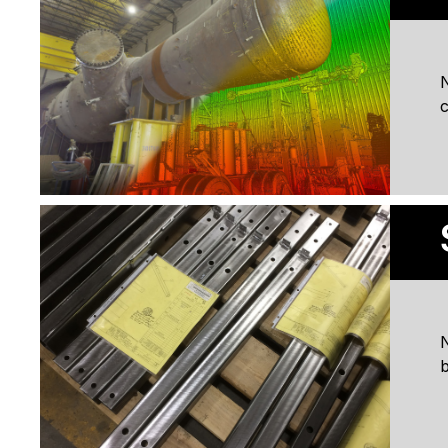
N
c
N
b