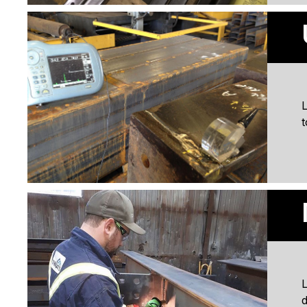
L
t
L
d