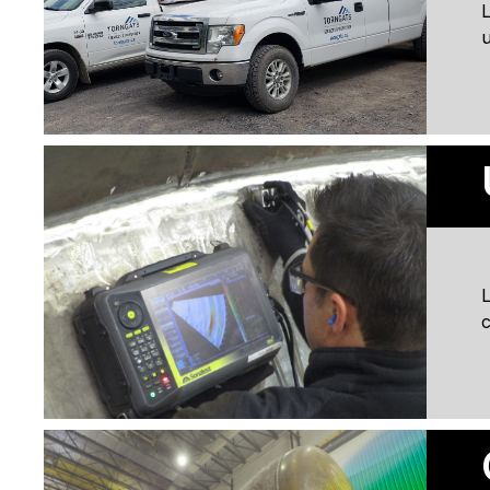
L
u
L
c