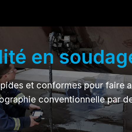
lité en soudag
pides et conformes pour faire a
diographie conventionnelle par d