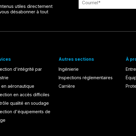
ntenus utiles directement
z vous désabonner à tout
vices
Autres sections
À pr
ection d'intégrité par
Ingénierie
Entre
strie
Inspections réglementaires
Équi
 en aéronautique
Carrière
Prot
ection en accès difficiles
trôle qualité en soudage
pection d'équipements de
age