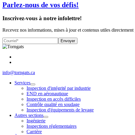
Parlez-nous de vos défis!
Inscrivez-vous à notre infolettre!
Recevez nos informations, mises à jour et contenus utiles directement
Envoyer
info@torngats.ca
Services
Inspection d'intégrité par industrie
END en aéronautique
Inspection en accès difficiles
Contrôle qualité en soudage
Inspection d'équipements de levage
Autres sections
Ingénierie
Inspections réglementaires
Carrière