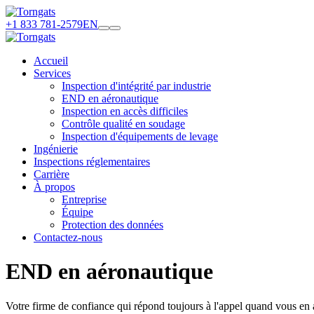
+1 833 781-2579
EN
Accueil
Services
Inspection d'intégrité par industrie
END en aéronautique
Inspection en accès difficiles
Contrôle qualité en soudage
Inspection d'équipements de levage
Ingénierie
Inspections réglementaires
Carrière
À propos
Entreprise
Équipe
Protection des données
Contactez-nous
END en aéronautique
Votre firme de confiance qui répond toujours à l'appel quand vous en 