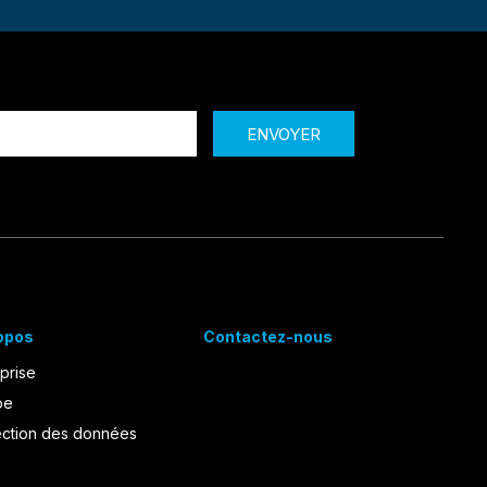
ENVOYER
opos
Contactez-nous
prise
pe
ection des données