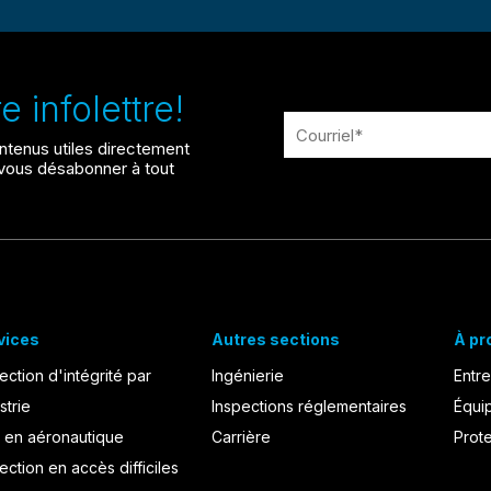
 infolettre!
ntenus utiles directement
z vous désabonner à tout
vices
Autres sections
À pr
ection d'intégrité par
Ingénierie
Entre
strie
Inspections réglementaires
Équi
 en aéronautique
Carrière
Prot
ection en accès difficiles