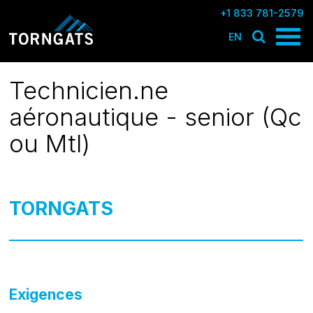
+1 833 781-2579
EN
Technicien.ne
aéronautique - senior (Qc
ou Mtl)
TORNGATS
Exigences